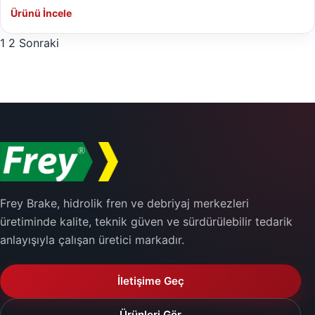
Ürünü İncele
Yazı sayfalaması
1
2
Sonraki
Frey Brake, hidrolik fren ve debriyaj merkezleri
üretiminde kalite, teknik güven ve sürdürülebilir tedarik
anlayışıyla çalışan üretici markadır.
İletişime Geç
Ürünleri Gör