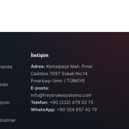
İletişim
Adres:
Kemalpaşa Mah. Pınar
umanda
Caddesi 7097 Sokak No:14
Pınarbaşı-İzmir / TÜRKİYE
ndir
E-posta:
info@freybrakesystems.com
izyon
Telefon:
+90 (232) 479 02 75
WhatsApp:
+90 554 957 42 79
indirler