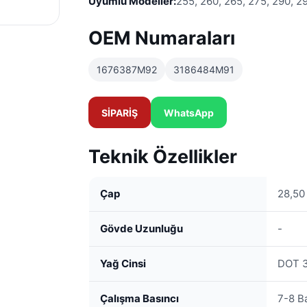
Uyumlu Modeller:
255, 260, 265, 275, 290, 2
OEM Numaraları
1676387M92
3186484M91
SİPARİŞ
WhatsApp
Teknik Özellikler
Çap
28,5
Gövde Uzunluğu
-
Yağ Cinsi
DOT 
Çalışma Basıncı
7-8 B