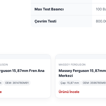
Max Test Basıncı
100 B
Çevrim Testi
800.0
GUSON
MASSEY FERGUSON
rguson 15,87mm Fren Ana
Massey Ferguson 15,87mm
Merkezi
m
OEM: 3614780M91
Çap: 15,87 mm
OEM: 3596785M9
e
Ürünü İncele