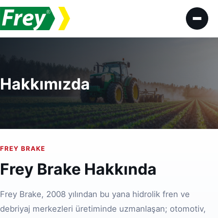
İçeriğe geç
Hakkımızda
FREY BRAKE
Frey Brake Hakkında
Frey Brake, 2008 yılından bu yana hidrolik fren ve
debriyaj merkezleri üretiminde uzmanlaşan; otomotiv,