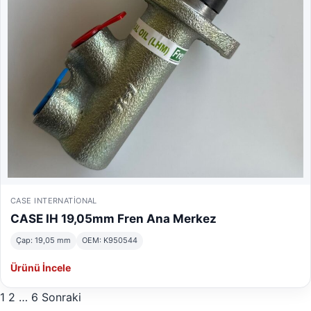
CASE INTERNATIONAL
CASE IH 19,05mm Fren Ana Merkez
Çap: 19,05 mm
OEM: K950544
Ürünü İncele
Yazı sayfalaması
1
2
…
6
Sonraki