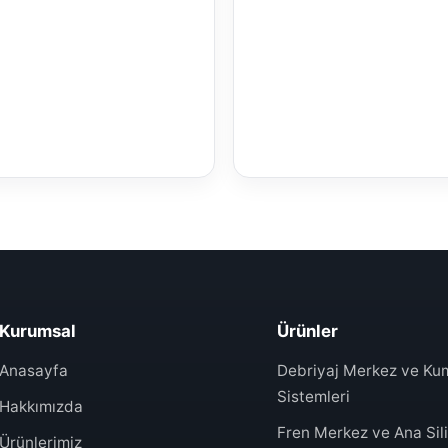
Kurumsal
Ürünler
Anasayfa
Debriyaj Merkez ve K
Sistemleri
Hakkımızda
Fren Merkez ve Ana Sili
Ürünlerimiz