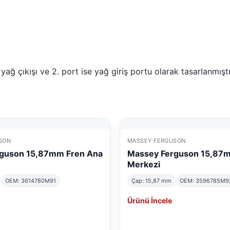
ağ çıkışı ve 2. port ise yağ giriş portu olarak tasarlanmıştı
SON
MASSEY FERGUSON
guson 15,87mm Fren Ana
Massey Ferguson 15,87
Merkezi
OEM: 3614780M91
Çap: 15,87 mm
OEM: 3596785M9
Ürünü İncele