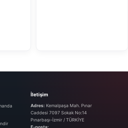
İletişim
Adres:
Kemalpaşa Mah. Pınar
umanda
Caddesi 7097 Sokak No:14
Pınarbaşı-İzmir / TÜRKİYE
ndir
E-posta: