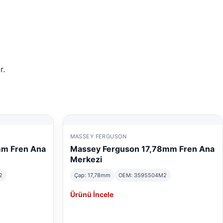
r.
MASSEY FERGUSON
mm Fren Ana
Massey Ferguson 17,78mm Fren Ana
Merkezi
2
Çap: 17,78mm
OEM: 3595504M2
Ürünü İncele