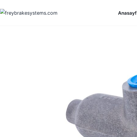
İçeriğe geç
Anasayf