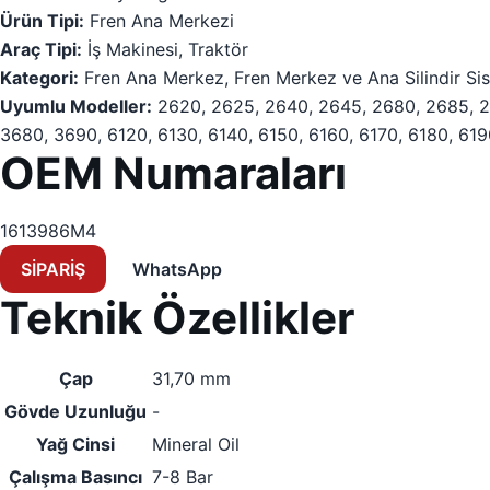
Ürün Tipi:
Fren Ana Merkezi
Araç Tipi:
İş Makinesi, Traktör
Kategori:
Fren Ana Merkez, Fren Merkez ve Ana Silindir Sis
Uyumlu Modeller:
2620, 2625, 2640, 2645, 2680, 2685, 2
3680, 3690, 6120, 6130, 6140, 6150, 6160, 6170, 6180, 61
OEM Numaraları
1613986M4
SİPARİŞ
WhatsApp
Teknik Özellikler
Çap
31,70 mm
Gövde Uzunluğu
-
Yağ Cinsi
Mineral Oil
Çalışma Basıncı
7-8 Bar