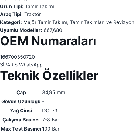
Ürün Tipi:
Tamir Takımı
Araç Tipi:
Traktör
Kategori:
Majör Tamir Takımı, Tamir Takımları ve Revizyon 
Uyumlu Modeller:
667,680
OEM Numaraları
166700350720
SİPARİŞ
WhatsApp
Teknik Özellikler
Çap
34,95 mm
Gövde Uzunluğu
-
Yağ Cinsi
DOT-3
Çalışma Basıncı
7-8 Bar
Max Test Basıncı
100 Bar