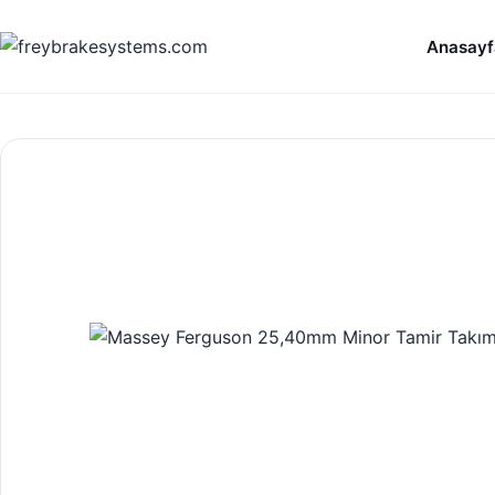
İçeriğe geç
Anasayf