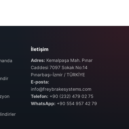
İletişim
Adres:
Kemalpaşa Mah. Pınar
umanda
Caddesi 7097 Sokak No:14
Pınarbaşı-İzmir / TÜRKİYE
ndir
E-posta:
info@freybrakesystems.com
izyon
Telefon:
+90 (232) 479 02 75
WhatsApp:
+90 554 957 42 79
indirler