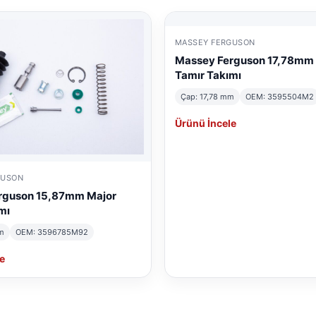
MASSEY FERGUSON
Massey Ferguson 17,78mm
Tamır Takımı
Çap: 17,78 mm
OEM: 3595504M2
Ürünü İncele
GUSON
rguson 15,87mm Major
mı
m
OEM: 3596785M92
e