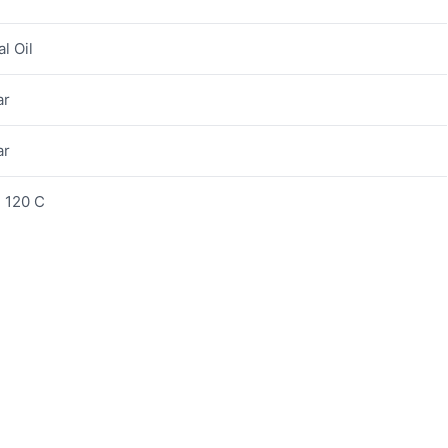
l Oil
ar
ar
+ 120 C