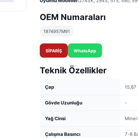
Uyumlu Modeller:
274SK, 294S, 575, 590, 592
OEM Numaraları
1874957M91
SİPARİŞ
WhatsApp
Teknik Özellikler
Çap
15,87
Gövde Uzunluğu
-
Yağ Cinsi
Minera
Çalışma Basıncı
7-8 B