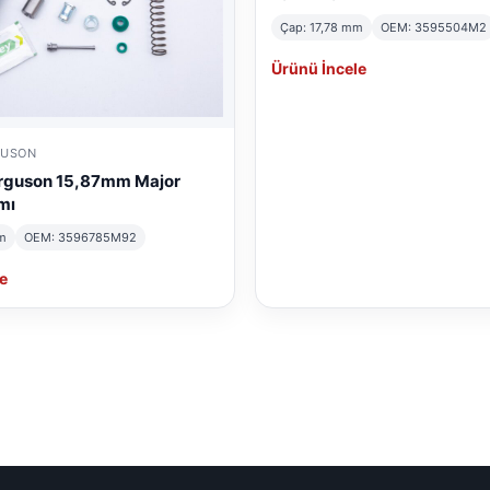
Çap: 17,78 mm
OEM: 3595504M2
Ürünü İncele
GUSON
rguson 15,87mm Major
mı
m
OEM: 3596785M92
e