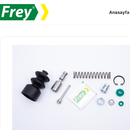
İçeriğe geç
Anasayfa