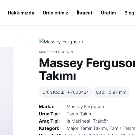
Hakkımızda
Ürünlerimiz
İhracat
Üretim
Blog
MASSEY FERGUSON
Massey Ferguso
Takımı
Ürün Kodu: FP7000424
Çap: 15,87 mm
Marka:
Massey Ferguson
Ürün Tipi:
Tamir Takımı
Araç Tipi:
İş Makinesi, Traktör
Kategori:
Majör Tamir Takımı, Tamir Takıml