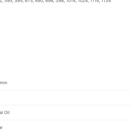
, 595, 595, 675, 690, 698, 398, 1014, 1024, 1114, 1134
 mm
l Oil
ar