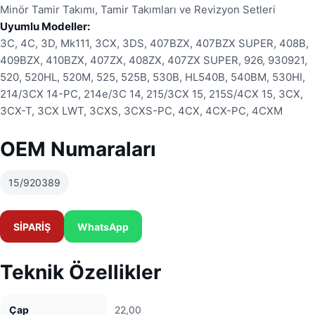
Minör Tamir Takımı, Tamir Takımları ve Revizyon Setleri
Uyumlu Modeller:
3C, 4C, 3D, Mk111, 3CX, 3DS, 407BZX, 407BZX SUPER, 408B,
409BZX, 410BZX, 407ZX, 408ZX, 407ZX SUPER, 926, 930921,
520, 520HL, 520M, 525, 525B, 530B, HL540B, 540BM, 530HI,
214/3CX 14-PC, 214e/3C 14, 215/3CX 15, 215S/4CX 15, 3CX,
3CX-T, 3CX LWT, 3CXS, 3CXS-PC, 4CX, 4CX-PC, 4CXM
OEM Numaraları
15/920389
SİPARİŞ
WhatsApp
Teknik Özellikler
Çap
22,00