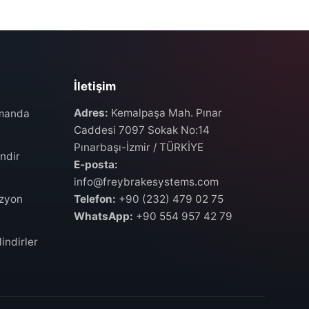
İletişim
Adres:
Kemalpaşa Mah. Pınar
umanda
Caddesi 7097 Sokak No:14
Pınarbaşı-İzmir / TÜRKİYE
ndir
E-posta:
info@freybrakesystems.com
izyon
Telefon:
+90 (232) 479 02 75
WhatsApp:
+90 554 957 42 79
indirler