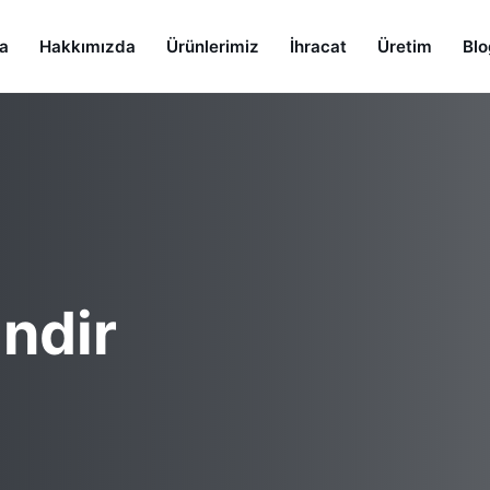
a
Hakkımızda
Ürünlerimiz
İhracat
Üretim
Blo
indir