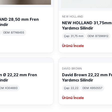
NEW HOLLAND
ND 28,50 mm Fren
NEW HOLLAND 31,75mm 
indir
Yardımcı Silindir
OEM: 87748455
Çap: 31,75 mm
OEM: 87396912
Ürünü İncele
DAVID BROWN
n Ø 22,22 mm Fren
David Brown 22,22 mm F
indir
Yardımcı Silindir
EM: K304693
Çap: 22,22
OEM: K950557
Ürünü İncele