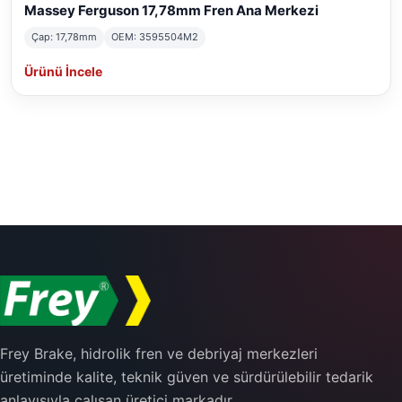
Massey Ferguson 17,78mm Fren Ana Merkezi
Çap: 17,78mm
OEM: 3595504M2
Ürünü İncele
Frey Brake, hidrolik fren ve debriyaj merkezleri
üretiminde kalite, teknik güven ve sürdürülebilir tedarik
anlayışıyla çalışan üretici markadır.