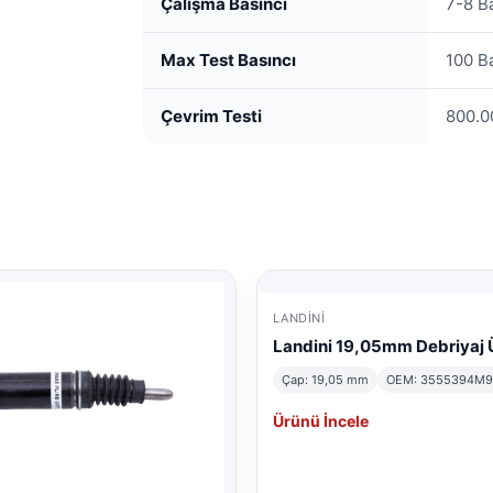
Çalışma Basıncı
7-8 B
Max Test Basıncı
100 B
Çevrim Testi
800.0
LANDINI
Landini 19,05mm Debriyaj 
Çap: 19,05 mm
OEM: 3555394M9
Ürünü İncele