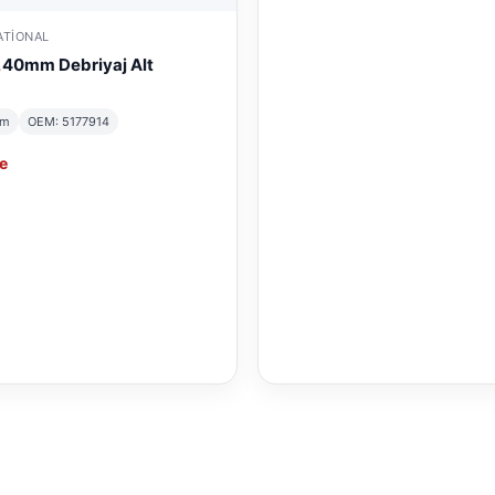
ATIONAL
,40mm Debriyaj Alt
mm
OEM: 5177914
e