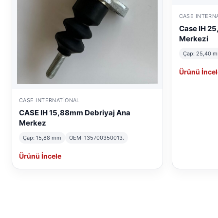
CASE INTERN
Case IH 25
Merkezi
Çap: 25,40 
Ürünü İncel
CASE INTERNATIONAL
CASE IH 15,88mm Debriyaj Ana
Merkez
Çap: 15,88 mm
OEM: 135700350013.
Ürünü İncele