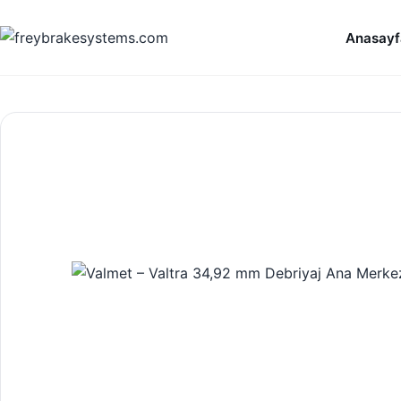
İçeriğe geç
Anasayf