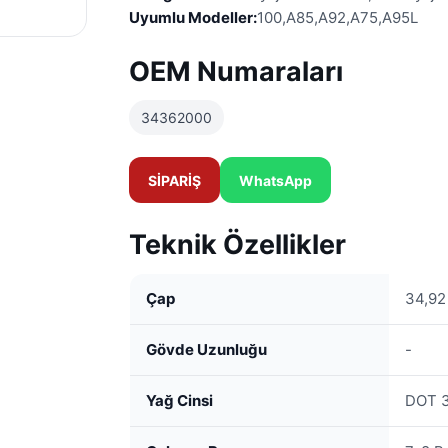
Uyumlu Modeller:
100,A85,A92,A75,A95L
OEM Numaraları
34362000
SİPARİŞ
WhatsApp
Teknik Özellikler
Çap
34,9
Gövde Uzunluğu
-
Yağ Cinsi
DOT 