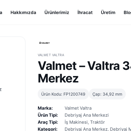
a
Hakkımızda
Ürünlerimiz
İhracat
Üretim
Blo
VALMET VALTRA
Valmet – Valtra 
Merkez
Ürün Kodu: FP1200749
Çap: 34,92 mm
Marka:
Valmet Valtra
Ürün Tipi:
Debriyaj Ana Merkezi
Araç Tipi:
İş Makinesi, Traktör
Kategori:
Debriyaj Ana Merkez, Debriyaj 