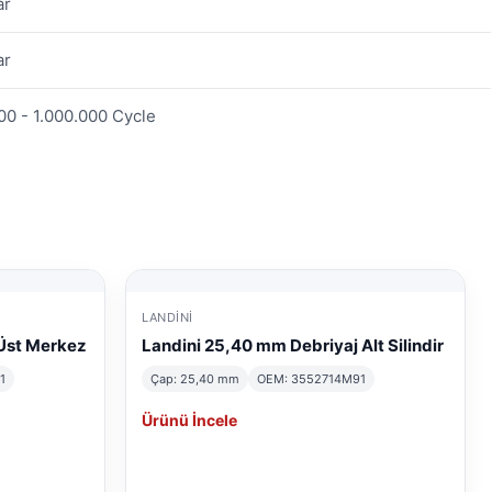
ar
ar
00 - 1.000.000 Cycle
LANDINI
Üst Merkez
Landini 25,40 mm Debriyaj Alt Silindir
1
Çap: 25,40 mm
OEM: 3552714M91
Ürünü İncele