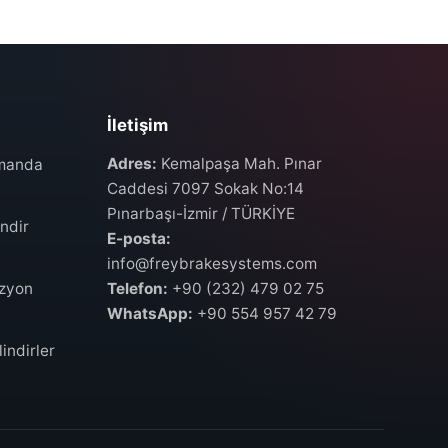
İletişim
Adres:
Kemalpaşa Mah. Pınar
umanda
Caddesi 7097 Sokak No:14
Pınarbaşı-İzmir / TÜRKİYE
ndir
E-posta:
info@freybrakesystems.com
izyon
Telefon:
+90 (232) 479 02 75
WhatsApp:
+90 554 957 42 79
indirler