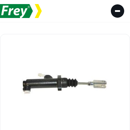
İçeriğe geç