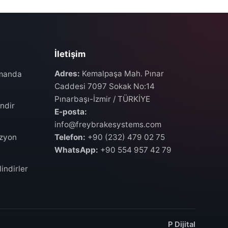
İletişim
Adres:
Kemalpaşa Mah. Pınar
umanda
Caddesi 7097 Sokak No:14
Pınarbaşı-İzmir / TÜRKİYE
ndir
E-posta:
info@freybrakesystems.com
izyon
Telefon:
+90 (232) 479 02 75
WhatsApp:
+90 554 957 42 79
indirler
P Dijital