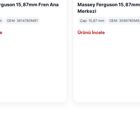
rguson 15,87mm Fren Ana
Massey Ferguson 15,87mm
Merkezi
m
OEM: 3614780M91
Çap: 15,87 mm
OEM: 3596785M9
e
Ürünü İncele