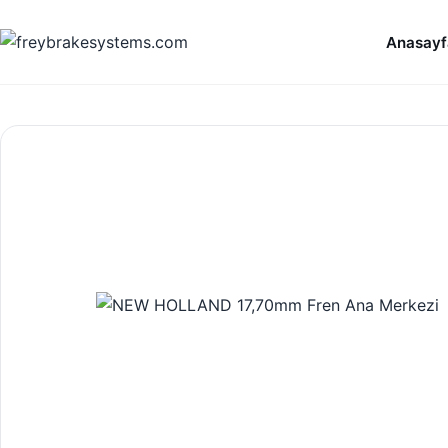
İçeriğe geç
Anasayf