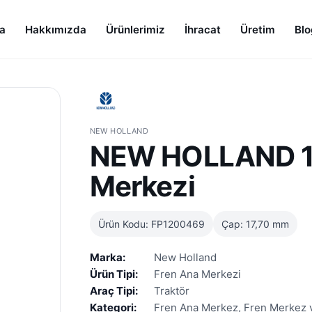
a
Hakkımızda
Ürünlerimiz
İhracat
Üretim
Blo
NEW HOLLAND
NEW HOLLAND 1
Merkezi
Ürün Kodu: FP1200469
Çap: 17,70 mm
Marka:
New Holland
Ürün Tipi:
Fren Ana Merkezi
Araç Tipi:
Traktör
Kategori:
Fren Ana Merkez, Fren Merkez ve