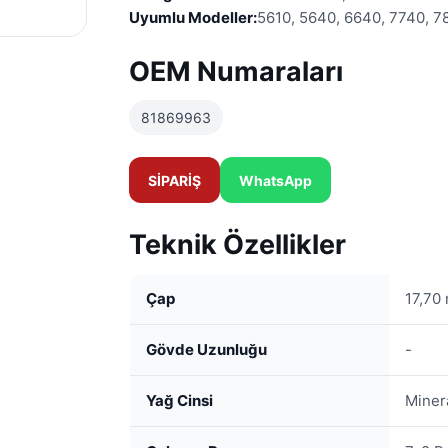
Uyumlu Modeller:
5610, 5640, 6640, 7740, 7
OEM Numaraları
81869963
SİPARİŞ
WhatsApp
Teknik Özellikler
Çap
17,70
Gövde Uzunluğu
-
Yağ Cinsi
Minera