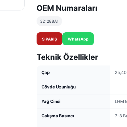
OEM Numaraları
321288A1
SİPARİŞ
WhatsApp
Teknik Özellikler
Çap
25,4
Gövde Uzunluğu
-
Yağ Cinsi
LHM M
Çalışma Basıncı
7-8 B