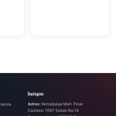
İletişim
Adres:
Kemalpaşa Mah. Pınar
umanda
Caddesi 7097 Sokak No:14