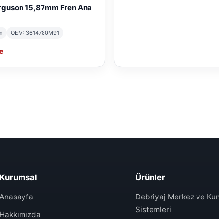
rguson 15,87mm Fren Ana
m
OEM: 3614780M91
e
Kurumsal
Ürünler
Anasayfa
Debriyaj Merkez ve K
Sistemleri
Hakkımızda