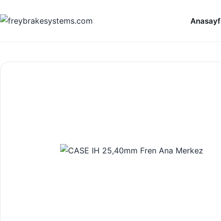
İçeriğe geç
Anasayf