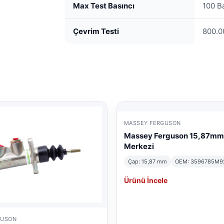
Max Test Basıncı
100 B
Çevrim Testi
800.0
MASSEY FERGUSON
Massey Ferguson 15,87mm
Merkezi
Çap: 15,87 mm
OEM: 3596785M9
Ürünü İncele
GUSON