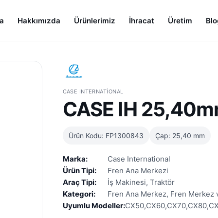
a
Hakkımızda
Ürünlerimiz
İhracat
Üretim
Blo
CASE INTERNATIONAL
CASE IH 25,40m
Ürün Kodu: FP1300843
Çap: 25,40 mm
Marka:
Case International
Ürün Tipi:
Fren Ana Merkezi
Araç Tipi:
İş Makinesi, Traktör
Kategori:
Fren Ana Merkez, Fren Merkez ve
Uyumlu Modeller:
CX50,CX60,CX70,CX80,CX