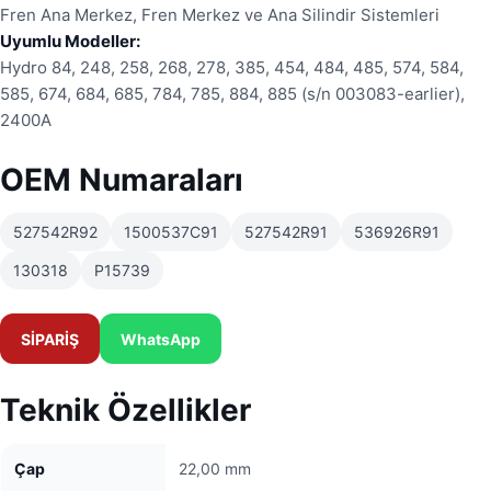
Fren Ana Merkez, Fren Merkez ve Ana Silindir Sistemleri
Uyumlu Modeller:
Hydro 84, 248, 258, 268, 278, 385, 454, 484, 485, 574, 584,
585, 674, 684, 685, 784, 785, 884, 885 (s/n 003083-earlier),
2400A
OEM Numaraları
527542R92
1500537C91
527542R91
536926R91
130318
P15739
SİPARİŞ
WhatsApp
Teknik Özellikler
Çap
22,00 mm