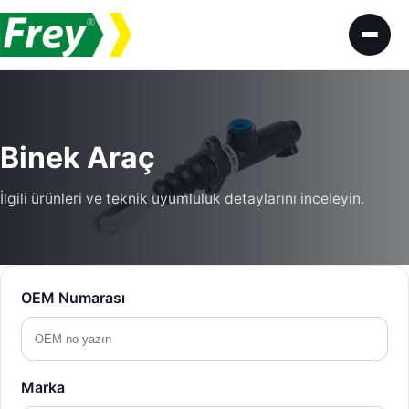
İçeriğe geç
Binek Araç
İlgili ürünleri ve teknik uyumluluk detaylarını inceleyin.
OEM Numarası
Marka